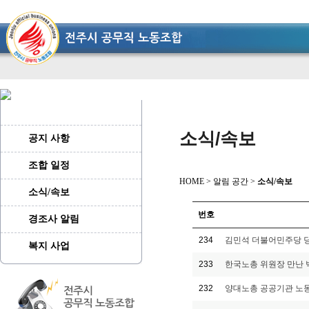
소식/속보
공지 사항
조합 일정
HOME > 알림 공간 >
소식/속보
소식/속보
번호
경조사 알림
234
김민석 더불어민주당 당
복지 사업
233
한국노총 위원장 만난 
232
양대노총 공공기관 노동